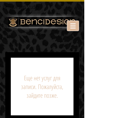
BenciDesign Studio
Еще нет услуг для
записи. Пожалуйста,
зайдите позже.